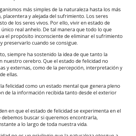
rganismos más simples de la naturaleza hasta los más
, placentera y alejada del sufrimiento. Los seres
o de los seres vivos. Por ello, vivir en estado de
y único real anhelo. De tal manera que todo lo que
va el propósito inconsciente de eliminar el sufrimiento
ad y preservarlo cuando se consigue.
unto, siempre ha sostenido la idea de que tanto la
n nuestro cerebro. Que el estado de felicidad no
as y externas, como de la percepción, interpretación y
e ellas.
e la felicidad como un estado mental que genera pleno
ón de la información recibida tanto desde el exterior
en en que el estado de felicidad se experimenta en el
de debemos buscar si queremos encontrarla,
stante a lo largo de toda nuestra vida.
idad no es un privilegio que la naturaleza otorgue a