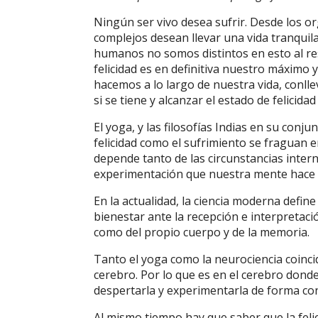
Ningún ser vivo desea sufrir. Desde los o
complejos desean llevar una vida tranquila
humanos no somos distintos en esto al rest
felicidad es en definitiva nuestro máximo 
hacemos a lo largo de nuestra vida, conlle
si se tiene y alcanzar el estado de felicid
El yoga, y las filosofías Indias en su conj
felicidad como el sufrimiento se fraguan e
depende tanto de las circunstancias intern
experimentación que nuestra mente hace d
En la actualidad, la ciencia moderna defin
bienestar ante la recepción e interpretaci
como del propio cuerpo y de la memoria.
Tanto el yoga como la neurociencia coincid
cerebro. Por lo que es en el cerebro don
despertarla y experimentarla de forma con
Al mismo tiempo hay que saber que la felic