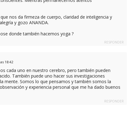
conscientes. Mientras permanecemos atentos
que nos da firmeza de cuerpo, claridad de inteligencia y
, alegría y gozo ANANDA.
a/Jose donde también hacemos yoga ?
RESPONDER
las 18:42
nemos cada uno en nuestro cerebro, pero también pueden
nacido. También puede uno hacer sus investigaciones
e la mente. Somos lo que pensamos y también somos la
i observación y experiencia personal que me ha dado buenos
RESPONDER