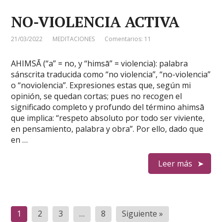
NO-VIOLENCIA ACTIVA
21/03/2022
MEDITACIONES
Comentarios: 11
AHIMSĀ (“a” = no, y “himsā” = violencia): palabra
sánscrita traducida como “no violencia”, “no-violencia”
o “noviolencia”. Expresiones estas que, según mi
opinión, se quedan cortas; pues no recogen el
significado completo y profundo del término ahimsā
que implica: “respeto absoluto por todo ser viviente,
en pensamiento, palabra y obra”. Por ello, dado que
en …
Leer más
Paginación
1
2
3
…
8
Siguiente »